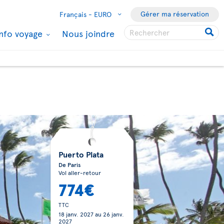
Gérer ma réservation
Français -
EURO
Info voyage
Nous joindre
Puerto Plata
De Paris
Vol aller-retour
774€
TTC
18 janv. 2027
au
26 janv.
2027