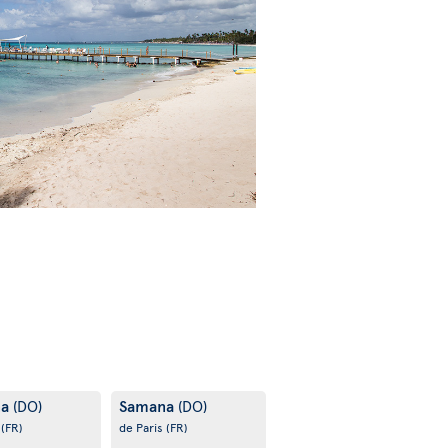
na
Samana
(DO)
(DO)
s
(FR)
de Paris
(FR)