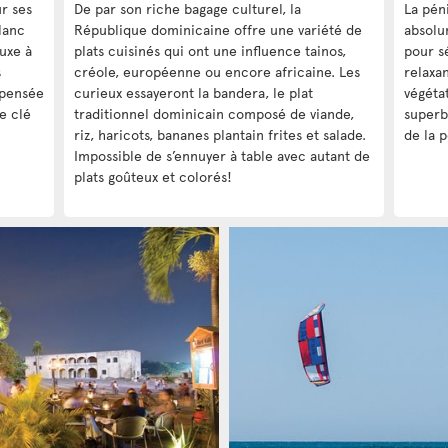
r ses
De par son riche bagage culturel, la
La pén
lanc
République dominicaine offre une variété de
absolu
luxe à
plats cuisinés qui ont une influence tainos,
pour s
s
créole, européenne ou encore africaine. Les
relaxan
 pensée
curieux essayeront la bandera, le plat
végéta
e clé
traditionnel dominicain composé de viande,
superb
riz, haricots, bananes plantain frites et salade.
de la p
Impossible de s’ennuyer à table avec autant de
plats goûteux et colorés!