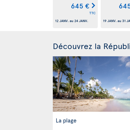
645 €
645
TTC
12 JANV.
au
24 JANV.
19 JANV.
au
31 J
Découvrez la Républ
La plage