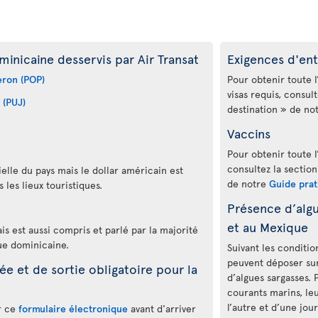
inicaine desservis par Air Transat
Exigences d'ent
eron (POP)
Pour obtenir toute l
visas requis, consul
 (PUJ)
destination » de no
Vaccins
Pour obtenir toute l
consultez la section
elle du pays mais le dollar américain est
de notre
Guide prat
 les lieux touristiques.
Présence d’algu
et au Mexique
lais est aussi compris et parlé par la majorité
ue dominicaine.
Suivant les conditi
peuvent déposer sur
e et de sortie obligatoire pour la
d’algues sargasses. 
courants marins, leu
l’autre et d’une jou
r ce
formulaire électronique
avant d'arriver