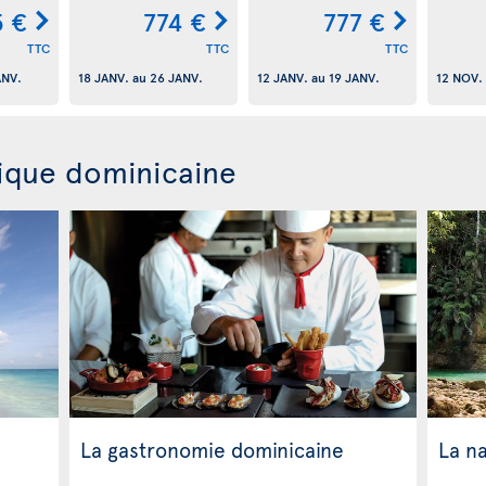
 €
774 €
777 €
TTC
TTC
TTC
ANV.
18 JANV.
au
26 JANV.
12 JANV.
au
19 JANV.
12 NOV.
ique dominicaine
La gastronomie dominicaine
La n