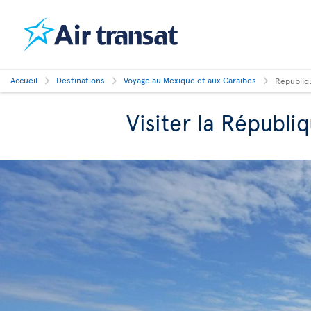
Accueil
Destinations
Voyage au Mexique et aux Caraïbes
Républiq
Visiter la Républi