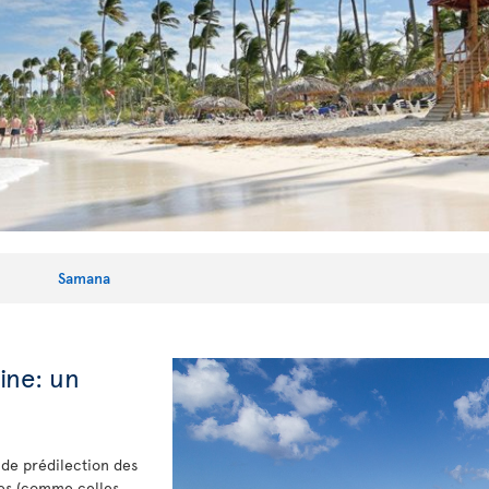
Samana
ine: un
 de prédilection des
ges (comme celles