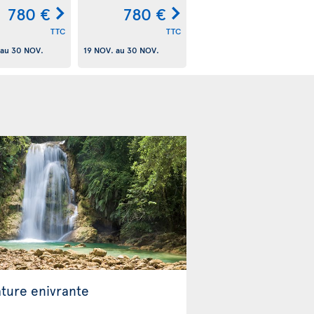
780 €
780 €
TTC
TTC
au
30 NOV.
19 NOV.
au
30 NOV.
ature enivrante