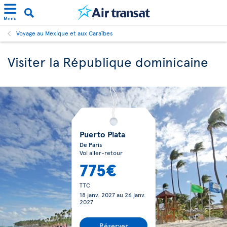
Menu
Voyage au Mexique et aux Caraïbes
Visiter la République dominicaine
Puerto Plata
De Paris
Vol aller-retour
775€
TTC
18 janv. 2027
au
26 janv.
2027
Réserver