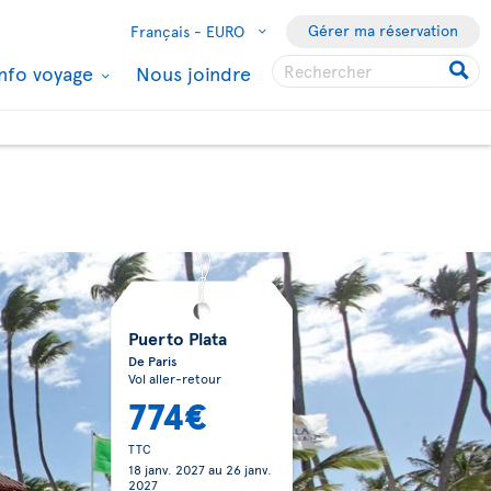
Gérer ma réservation
Français -
EURO
Info voyage
Nous joindre
Puerto Plata
De Paris
Vol aller-retour
774€
TTC
18 janv. 2027
au
26 janv.
2027