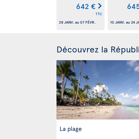
642 €
645
TTC
28 JANV.
au
07 FÉVR.
10 JANV.
au
24 J
Découvrez la Républ
La plage