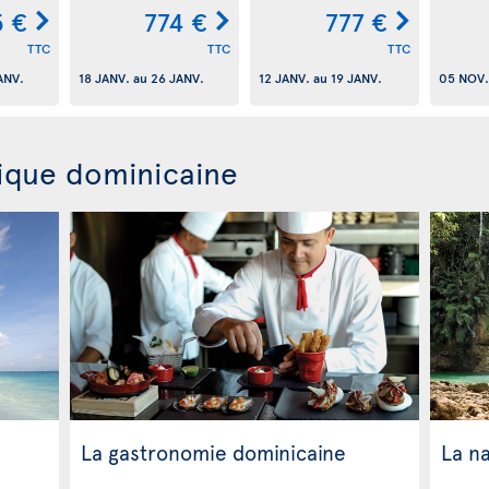
 €
774 €
777 €
TTC
TTC
TTC
ANV.
18 JANV.
au
26 JANV.
12 JANV.
au
19 JANV.
05 NOV.
ique dominicaine
La gastronomie dominicaine
La n