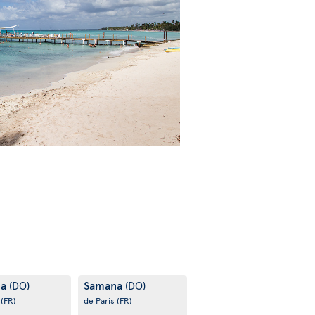
na
Samana
(DO)
(DO)
s
(FR)
de Paris
(FR)