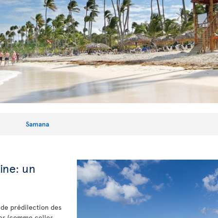
Samana
ine: un
 de prédilection des
ges (comme celles