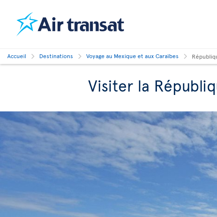
Accueil
Destinations
Voyage au Mexique et aux Caraïbes
Républiq
Visiter la Républi