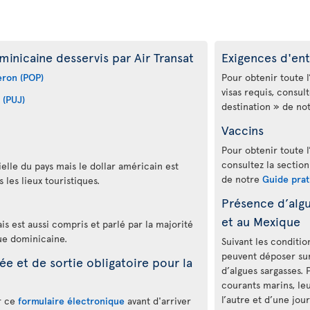
inicaine desservis par Air Transat
Exigences d'ent
eron (POP)
Pour obtenir toute l
visas requis, consul
 (PUJ)
destination » de no
Vaccins
Pour obtenir toute l
consultez la section
elle du pays mais le dollar américain est
de notre
Guide prat
 les lieux touristiques.
Présence d’algu
et au Mexique
lais est aussi compris et parlé par la majorité
ue dominicaine.
Suivant les conditi
peuvent déposer sur
e et de sortie obligatoire pour la
d’algues sargasses. 
courants marins, leu
l’autre et d’une jou
r ce
formulaire électronique
avant d'arriver