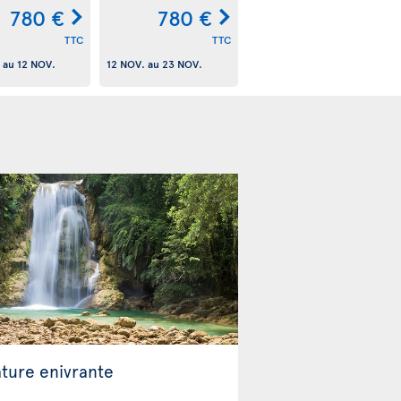
780 €
780 €
TTC
TTC
au
12 NOV.
12 NOV.
au
23 NOV.
ature enivrante