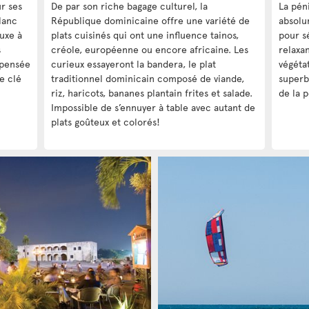
r ses
De par son riche bagage culturel, la
La pén
lanc
République dominicaine offre une variété de
absolu
luxe à
plats cuisinés qui ont une influence tainos,
pour s
s
créole, européenne ou encore africaine. Les
relaxan
 pensée
curieux essayeront la bandera, le plat
végéta
e clé
traditionnel dominicain composé de viande,
superb
riz, haricots, bananes plantain frites et salade.
de la p
Impossible de s’ennuyer à table avec autant de
plats goûteux et colorés!