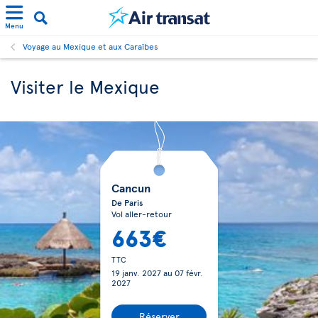
Menu
Voyage au Mexique et aux Caraïbes
Visiter le Mexique
Cancun
De Paris
Vol aller-retour
663€
TTC
19 janv. 2027
au
07 févr.
2027
Réserver