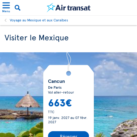
Menu
Voyage au Mexique et aux Caraïbes
Visiter le Mexique
Cancun
De Paris
Vol aller-retour
663€
TTC
19 janv. 2027
au
07 févr.
2027
Réserver