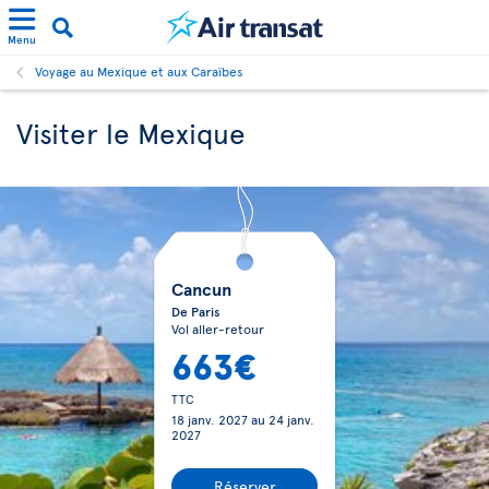
Menu
Voyage au Mexique et aux Caraïbes
Visiter le Mexique
Cancun
De Paris
Vol aller-retour
663€
TTC
18 janv. 2027
au
24 janv.
2027
Réserver