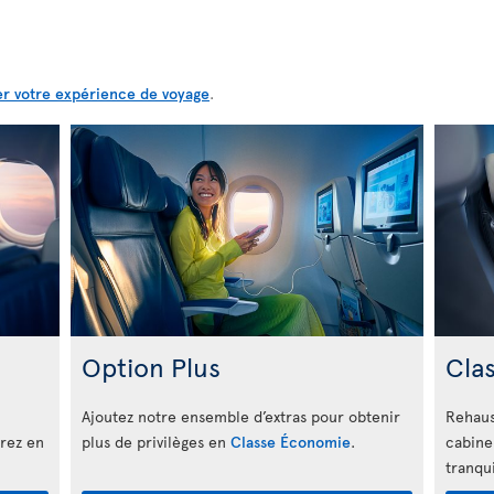
er votre expérience de voyage
.
Option Plus
Cla
Ajoutez notre ensemble d’extras pour obtenir
Rehaus
irez en
plus de privilèges en
Classe Économie
.
cabine
tranqui