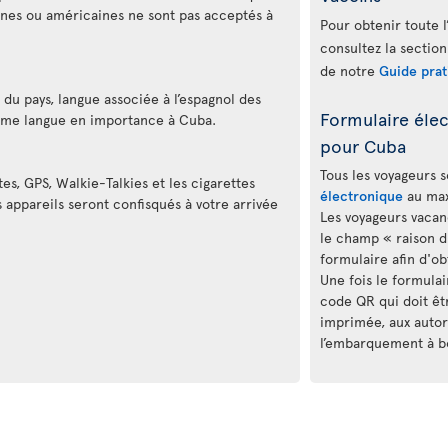
nnes ou américaines ne sont pas acceptés à
Pour obtenir toute l
consultez la section
de notre
Guide prat
e du pays, langue associée à l’espagnol des
Formulaire élec
ième langue en importance à Cuba.
pour Cuba
Tous les voyageurs 
tes, GPS, Walkie-Talkies et les cigarettes
électronique
au max
 appareils seront confisqués à votre arrivée
Les voyageurs vacan
le champ « raison du
formulaire afin d'o
Une fois le formula
code QR qui doit êt
imprimée, aux autori
l’embarquement à bo