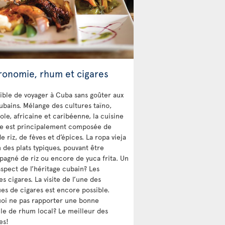
ronomie, rhum et cigares
ible de voyager à Cuba sans goûter aux
cubains. Mélange des cultures taïno,
ole, africaine et caribéenne, la cuisine
e est principalement composée de
e riz, de fèves et d’épices. La ropa vieja
n des plats typiques, pouvant être
agné de riz ou encore de yuca frita. Un
aspect de l’héritage cubain? Les
s cigares. La visite de l’une des
ues de cigares est encore possible.
oi ne pas rapporter une bonne
lle de rhum local? Le meilleur des
es!