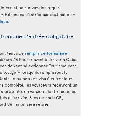
’information sur vaccins requis,
 « Exigences d’entrée par destination »
ique
.
tronique d'entrée obligatoire
sont tenus de
remplir ce formulaire
imum 48 heures avant d'arriver à Cuba.
ces doivent sélectionner Tourisme dans
 voyage » lorsqu’ils remplissent le
btenir un numéro de visa électronique.
ire complété, les voyageurs recevront un
re présenté, en version électronique ou
tés à l’arrivée. Sans ce code QR,
rd de l’avion sera refusé.