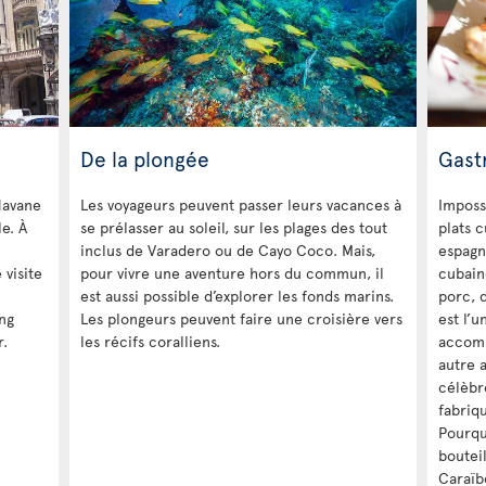
De la plongée
Gast
Havane
Les voyageurs peuvent passer leurs vacances à
Imposs
e. À
se prélasser au soleil, sur les plages des tout
plats 
inclus de Varadero ou de Cayo Coco. Mais,
espagn
 visite
pour vivre une aventure hors du commun, il
cubain
est aussi possible d’explorer les fonds marins.
porc, d
ng
Les plongeurs peuvent faire une croisière vers
est l’u
r.
les récifs coralliens.
accomp
autre 
célèbre
fabriq
Pourqu
boutei
Caraïb