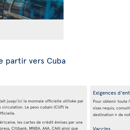
e partir vers Cuba
Exigences d'ent
it jusqu’ici la monnaie officielle utilisée par
Pour obtenir toute l
n circulation. Le peso cubain (CUP) le
visas requis, consul
ficielle.
destination » de no
éricaine, les cartes de crédit émises par une
Vaccins
xpress, Citibank, MNBA, AAA, CAA) ainsi que