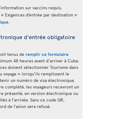
’information sur vaccins requis,
 « Exigences d’entrée par destination »
ique
.
tronique d'entrée obligatoire
sont tenus de
remplir ce formulaire
imum 48 heures avant d'arriver à Cuba.
ces doivent sélectionner Tourisme dans
 voyage » lorsqu’ils remplissent le
btenir un numéro de visa électronique.
ire complété, les voyageurs recevront un
re présenté, en version électronique ou
tés à l’arrivée. Sans ce code QR,
rd de l’avion sera refusé.