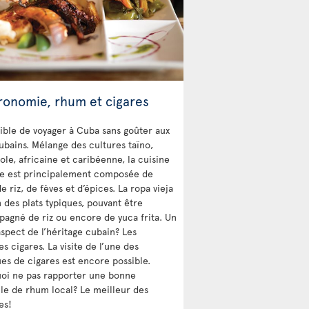
ronomie, rhum et cigares
ible de voyager à Cuba sans goûter aux
cubains. Mélange des cultures taïno,
ole, africaine et caribéenne, la cuisine
e est principalement composée de
e riz, de fèves et d’épices. La ropa vieja
n des plats typiques, pouvant être
agné de riz ou encore de yuca frita. Un
aspect de l’héritage cubain? Les
s cigares. La visite de l’une des
ues de cigares est encore possible.
oi ne pas rapporter une bonne
lle de rhum local? Le meilleur des
es!