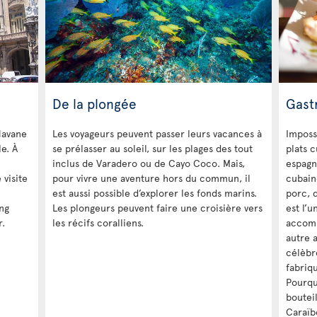
De la plongée
Gast
Havane
Les voyageurs peuvent passer leurs vacances à
Imposs
e. À
se prélasser au soleil, sur les plages des tout
plats 
inclus de Varadero ou de Cayo Coco. Mais,
espagn
 visite
pour vivre une aventure hors du commun, il
cubain
est aussi possible d’explorer les fonds marins.
porc, d
ng
Les plongeurs peuvent faire une croisière vers
est l’u
r.
les récifs coralliens.
accomp
autre 
célèbre
fabriq
Pourqu
boutei
Caraïb