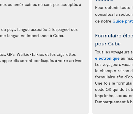
nnes ou américaines ne sont pas acceptés à
Pour obtenir toute l
consultez la section
de notre
Guide prat
e du pays, langue associée à l’espagnol des
Formulaire élec
ième langue en importance à Cuba.
pour Cuba
Tous les voyageurs 
tes, GPS, Walkie-Talkies et les cigarettes
électronique
au max
 appareils seront confisqués à votre arrivée
Les voyageurs vacan
le champ « raison du
formulaire afin d'o
Une fois le formula
code QR qui doit êt
imprimée, aux autori
l’embarquement à bo