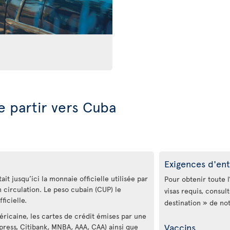
e partir vers Cuba
Exigences d'ent
it jusqu’ici la monnaie officielle utilisée par
Pour obtenir toute l
n circulation. Le peso cubain (CUP) le
visas requis, consul
ficielle.
destination » de no
éricaine, les cartes de crédit émises par une
Vaccins
xpress, Citibank, MNBA, AAA, CAA) ainsi que