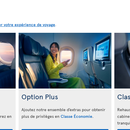
er votre expérience de voyage
.
Option Plus
Cla
Ajoutez notre ensemble d’extras pour obtenir
Rehaus
irez en
plus de privilèges en
Classe Économie
.
cabine
tranqui