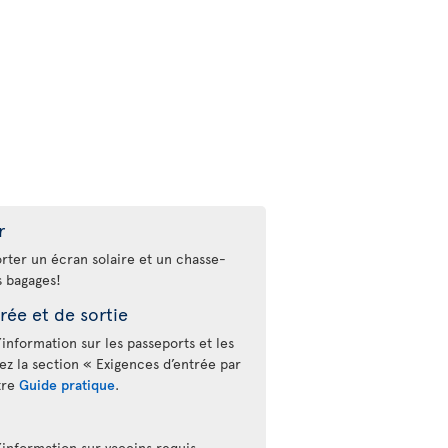
r
orter un écran solaire et un chasse-
s bagages!
rée et de sortie
’information sur les passeports et les
tez la section « Exigences d’entrée par
tre
Guide pratique
.
’information sur vaccins requis,