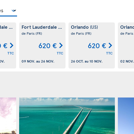
dale
Fort Lauderdale
Orlando
Orlan
(US)
(US)
(US)
de Paris
(FR)
de Paris
(FR)
de Pari
0 €
620 €
620 €
TTC
TTC
TTC
OV.
09 NOV.
au
26 NOV.
26 OCT.
au
10 NOV.
02 NOV.