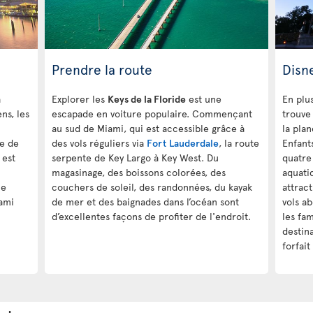
Prendre la route
Disn
a
Explorer les
Keys de la Floride
est une
En plus
ns, les
escapade en voiture populaire. Commençant
trouve
au sud de Miami, qui est accessible grâce à
la pla
ie de
des vols réguliers via
Fort Lauderdale
, la route
Enfant
 est
serpente de Key Largo à Key West. Du
quatre
magasinage, des boissons colorées, des
aquati
ne
couchers de soleil, des randonnées, du kayak
attrac
ami
de mer et des baignades dans l’océan sont
vols a
d’excellentes façons de profiter de l'endroit.
les fam
destin
forfait