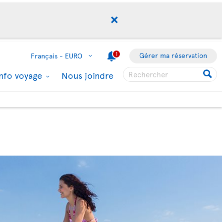
1
Gérer ma réservation
Français -
EURO
Info voyage
Nous joindre