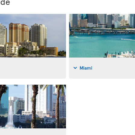
ide
Miami