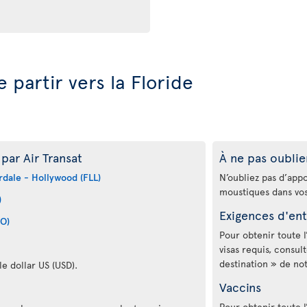
 partir vers la Floride
par Air Transat
À ne pas oublie
rdale - Hollywood (FLL)
N’oubliez pas d’app
moustiques dans vo
)
Exigences d'ent
CO)
Pour obtenir toute l
visas requis, consul
destination » de no
le dollar US (USD).
Vaccins
Pour obtenir toute l