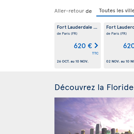
Aller-retour
de
Fort Lauderdale
Fort Lauder
(US)
de Paris
(FR)
de Paris
(FR)
620 €
62
TTC
26 OCT.
au
10 NOV.
02 NOV.
au
10 N
Découvrez la Floride