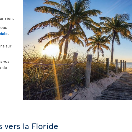
ur rien.
vous
dale
.
à
ans sur
s vos
e de
 vers la Floride