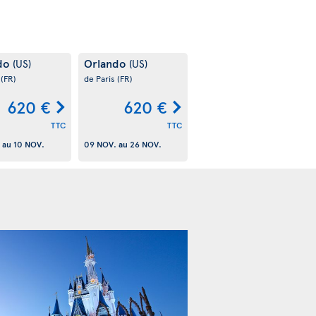
do
Orlando
(US)
(US)
s
(FR)
de Paris
(FR)
620 €
620 €
TTC
TTC
au
10 NOV.
09 NOV.
au
26 NOV.