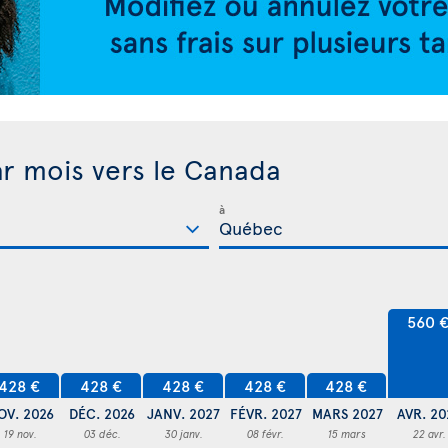
ar mois vers le Canada
à
560 
428 €
428 €
428 €
428 €
428 €
OV. 2026
DÉC. 2026
JANV. 2027
FÉVR. 2027
MARS 2027
AVR. 20
19 nov.
03 déc.
30 janv.
08 févr.
15 mars
22 avr.