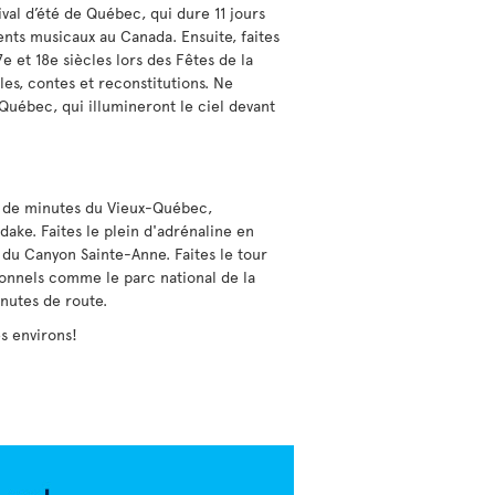
ival d’été de Québec, qui dure 11 jours
nts musicaux au Canada. Ensuite, faites
7e et 18e siècles lors des Fêtes de la
es, contes et reconstitutions. Ne
uébec, qui illumineront le ciel devant
ine de minutes du Vieux-Québec,
ake. Faites le plein d'adrénaline en
 du Canyon Sainte-Anne. Faites le tour
ionnels comme le parc national de la
nutes de route.
s environs!