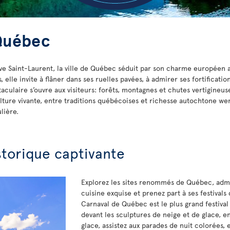
 Québec
uve Saint-Laurent, la ville de Québec séduit par son charme européen
elle invite à flâner dans ses ruelles pavées, à admirer ses fortificatio
aculaire s’ouvre aux visiteurs: forêts, montagnes et chutes vertigineus
ture vivante, entre traditions québécoises et richesse autochtone wend
lière.
storique captivante
Explorez les sites renommés de Québec, admi
cuisine exquise et prenez part à ses festivals 
Carnaval de Québec est le plus grand festiva
devant les sculptures de neige et de glace, 
glace, assistez aux parades de nuit colorées, 