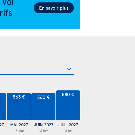
580 €
563 €
€
560 €
27
MAI 2027
JUIN 2027
JUIL. 2027
18 mai
08 juin
03 juil.