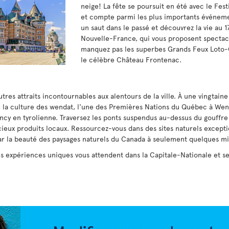
neige! La fête se poursuit en été avec le Fest
et compte parmi les plus importants événeme
un saut dans le passé et découvrez la vie au 1
Nouvelle-France, qui vous proposent spectacl
manquez pas les superbes Grands Feux Loto-Q
le célèbre Château Frontenac.
utres attraits incontournables aux alentours de la ville. À une vingta
de la culture des wendat, l'une des Premières Nations du Québec à Wend
cy en tyrolienne. Traversez les ponts suspendus au-dessus du gouffre
icieux produits locaux. Ressourcez-vous dans des sites naturels except
r la beauté des paysages naturels du Canada à seulement quelques mi
 expériences uniques vous attendent dans la Capitale-Nationale et se