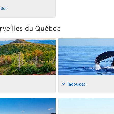
tier
rveilles du Québec
Tadoussac