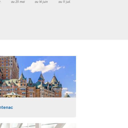
r.
au 25 mai
au 14 juin
au 11 juil.
ntenac