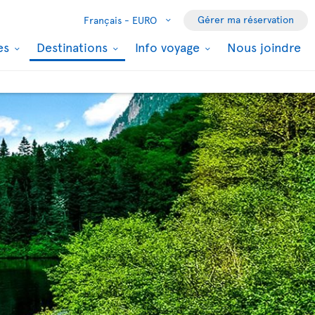
Gérer ma réservation
Français -
EURO
les
Destinations
Info voyage
Nous joindre