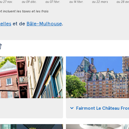
au 27 nov.
au 09 déc.
au 07 févr.
au 14 févr.
au 22 mars
au 28 av
t incluent les taxes et les frais
elles
et de
Bâle-Mulhouse
.
?
Fairmont Le Château Fro