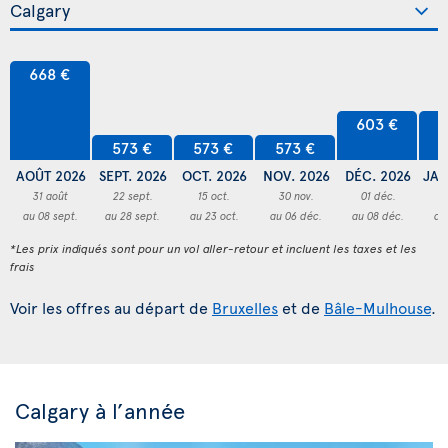
668 €
603 €
6
573 €
573 €
573 €
AOÛT 2026
SEPT. 2026
OCT. 2026
NOV. 2026
DÉC. 2026
JAN
31 août
22 sept.
15 oct.
30 nov.
01 déc.
3
au 08 sept.
au 28 sept.
au 23 oct.
au 06 déc.
au 08 déc.
au
*Les prix indiqués sont pour un vol aller-retour et incluent les taxes et les
frais
Voir les offres au départ de
Bruxelles
et de
Bâle-Mulhouse
.
Calgary à l’année