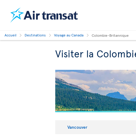
Accueil
Destinations
Voyage au Canada
Colombie-Britannique
Visiter la Colomb
Vancouver