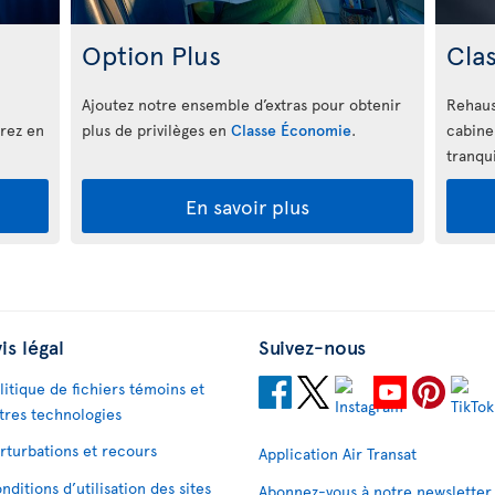
Option Plus
Cla
Ajoutez notre ensemble d’extras pour obtenir
Rehaus
irez en
plus de privilèges en
Classe Économie
.
cabine
tranqui
En savoir plus
is légal
Suivez-nous
litique de fichiers témoins et
tres technologies
rturbations et recours
Application Air Transat
nditions d’utilisation des sites
Abonnez-vous à notre newsletter