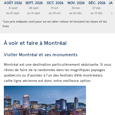
AOÛT 2026
SEPT. 2026
OCT. 2026
NOV. 2026
DÉC. 2026
JAN
31 août
08 sept.
19 oct.
30 nov.
07 déc.
2
au 07 sept.
au 16 sept.
au 25 oct.
au 06 déc.
au 13 déc.
au
*Les prix indiqués sont pour un vol aller-retour et incluent les taxes et les
frais
À voir et faire à Montréal
Visiter Montréal et ses monuments
Montréal est une destination particulièrement séduisante. Si vous
rêviez de faire de la randonnée dans les magnifiques paysages
québécois ou d’assister à l’un des festivals d’été montréalais,
cette ligne aérienne est donc votre meilleure option.