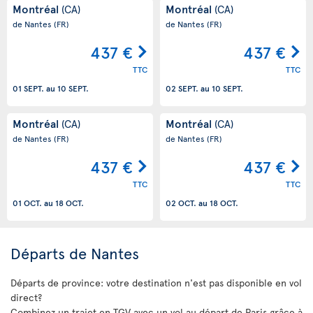
Montréal
Montréal
(CA)
(CA)
de Nantes
(FR)
de Nantes
(FR)
437 €
437 €
TTC
TTC
01 SEPT.
au
10 SEPT.
02 SEPT.
au
10 SEPT.
Montréal
Montréal
(CA)
(CA)
de Nantes
(FR)
de Nantes
(FR)
437 €
437 €
TTC
TTC
01 OCT.
au
18 OCT.
02 OCT.
au
18 OCT.
Départs de Nantes
Départs de province: votre destination n'est pas disponible en vol
direct?
Combinez un trajet en TGV avec un vol au départ de Paris grâce à