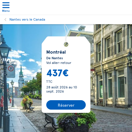
Menu
Nantes vers le Canada
Montréal
De Nantes
Vol aller-retour
437€
TTC
28 août 2026
au
10
sept. 2026
Réserver