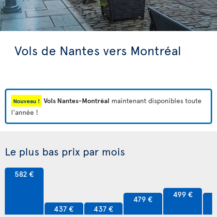
Vols de Nantes vers Montréal
Vols Nantes-Montréal
maintenant disponibles toute
Nouveau !
l'année !
Le plus bas prix par mois
582 €
499 €
479 €
4
437 €
437 €