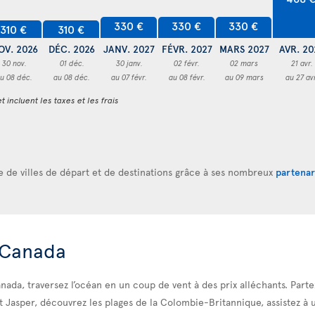
330 €
330 €
330 €
310 €
310 €
OV. 2026
DÉC. 2026
JANV. 2027
FÉVR. 2027
MARS 2027
AVR. 20
30 nov.
01 déc.
30 janv.
02 févr.
02 mars
21 avr.
u 08 déc.
au 08 déc.
au 07 févr.
au 08 févr.
au 09 mars
au 27 av
t incluent les taxes et les frais
re de villes de départ et de destinations grâce à ses nombreux
partenar
 Canada
nada, traversez l’océan en un coup de vent à des prix alléchants. Parte
 Jasper, découvrez les plages de la Colombie-Britannique, assistez à 