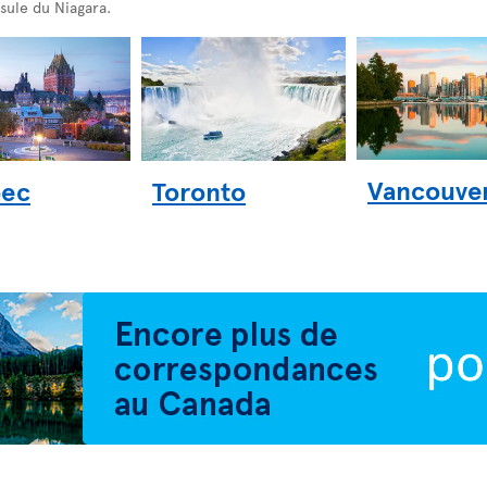
nsule du Niagara.
Vancouve
ec
Toronto