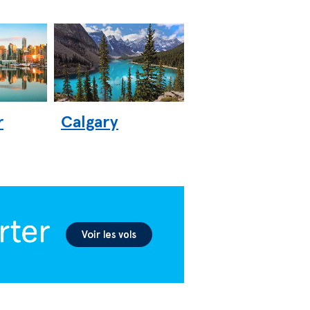
r
Calgary