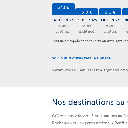
370 €
310 €
310 €
AOÛT 2026
SEPT. 2026
OCT. 2026
N
31 août
22 sept.
13 oct.
au 08 sept.
au 28 sept.
au 19 oct.
a
*Les prix indiqués sont pour un vol aller-retour e
Voir plus d'offres vers le Canada
Saviez-vous qu'Air Transat élargit son off
Nos destinations au
Grâce à nos vols
vers 5 destinations au Ca
Rocheuses ou les parcs nationaux Banff et