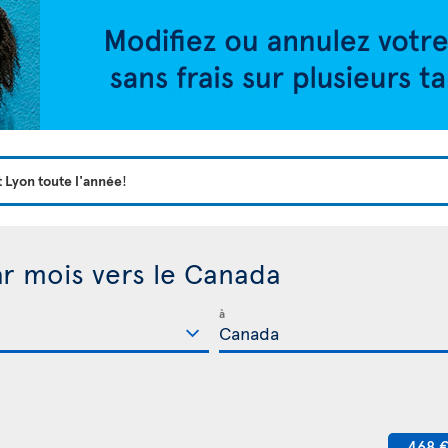
t Lyon toute l'année
!
ar mois vers le Canada
à
468 