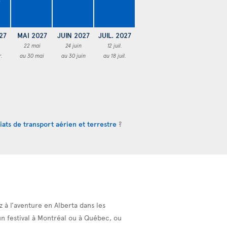
27
MAI 2027
JUIN 2027
JUIL. 2027
22 mai
24 juin
12 juil.
r.
au 30 mai
au 30 juin
au 18 juil.
iats de transport aérien et terrestre
?
z à l’aventure en Alberta dans les
un festival à Montréal ou à Québec, ou