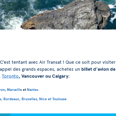
C’est tentant avec Air Transat ! Que ce soit pour visiter
l’appel des grands espaces, achetez un
billet d’avion d
,
Toronto
, Vancouver ou Calgary
:
yon
,
Marseille
et
Nantes
, Bordeaux, Bruxelles, Nice et Toulouse