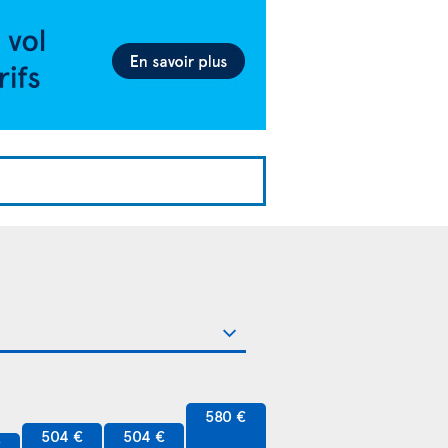
580 €
504 €
504 €
€