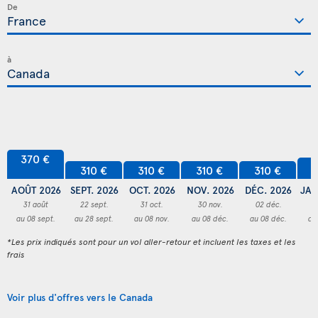
De
à
370 €
3
310 €
310 €
310 €
310 €
AOÛT 2026
SEPT. 2026
OCT. 2026
NOV. 2026
DÉC. 2026
JAN
31 août
22 sept.
31 oct.
30 nov.
02 déc.
3
au 08 sept.
au 28 sept.
au 08 nov.
au 08 déc.
au 08 déc.
au
*Les prix indiqués sont pour un vol aller-retour et incluent les taxes et les
frais
Voir plus d'offres vers le Canada