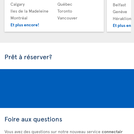
Calgary
Québec
Belfast
Iles de la Madeleine
Toronto
Genève
Montréal
Vancouver
Héraklion
Et plus encore!
Et plus enc
Prêt à réserver?
Foire aux questions
Vous avez des questions sur notre nouveau service
connectair