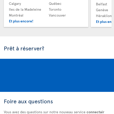
Calgary
Québec
Belfast
Iles de la Madeleine
Toronto
Genève
Montréal
Vancouver
Héraklion
Et plus encore!
Et plus enc
Prêt à réserver?
Foire aux questions
Vous avez des questions sur notre nouveau service
connectair