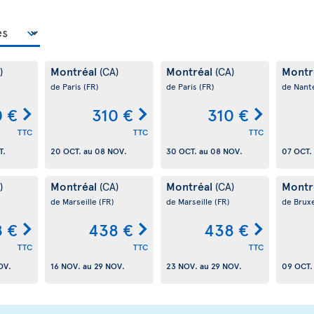
Montréal
Montréal
Montr
)
(CA)
(CA)
de Paris
(FR)
de Paris
(FR)
de Nant
0 €
310 €
310 €
TTC
TTC
TTC
T.
20 OCT.
au
08 NOV.
30 OCT.
au
08 NOV.
07 OCT.
Montréal
Montréal
Montr
)
(CA)
(CA)
de Marseille
(FR)
de Marseille
(FR)
de Brux
 €
438 €
438 €
TTC
TTC
TTC
OV.
16 NOV.
au
29 NOV.
23 NOV.
au
29 NOV.
09 OCT.