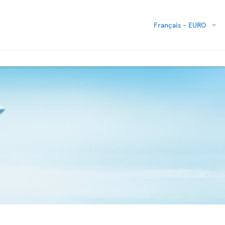
Français -
EURO