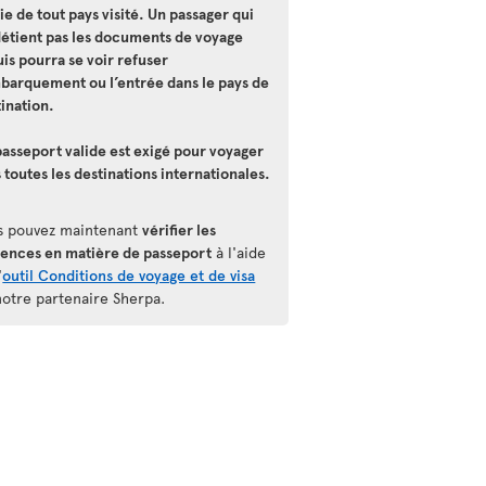
ie de tout pays visité. Un passager qui
détient pas les documents de voyage
is pourra se voir refuser
mbarquement ou l’entrée dans le pays de
ination.
asseport valide est exigé pour voyager
 toutes les destinations internationales.
s pouvez maintenant
vérifier les
gences en matière de passeport
à l'aide
'
outil Conditions de voyage et de visa
notre partenaire Sherpa.