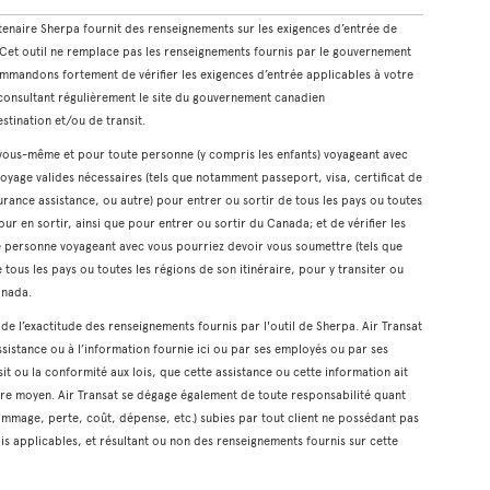
rtenaire Sherpa fournit des renseignements sur les exigences d’entrée de
. Cet outil ne remplace pas les renseignements fournis par le gouvernement
mmandons fortement de vérifier les exigences d’entrée applicables à votre
n consultant régulièrement le site du gouvernement canadien
estination et/ou de transit.
r vous-même et pour toute personne (y compris les enfants) voyageant avec
oyage valides nécessaires (tels que notamment passeport, visa, certificat de
rance assistance, ou autre) pour entrer ou sortir de tous les pays ou toutes
our en sortir, ainsi que pour entrer ou sortir du Canada; et de vérifier les
te personne voyageant avec vous pourriez devoir vous soumettre (tels que
 tous les pays ou toutes les régions de son itinéraire, pour y transiter ou
anada.
t de l’exactitude des renseignements fournis par l'outil de Sherpa. Air Transat
ssistance ou à l’information fournie ici ou par ses employés ou par ses
it ou la conformité aux lois, que cette assistance ou cette information ait
tre moyen. Air Transat se dégage également de toute responsabilité quant
mmage, perte, coût, dépense, etc.) subies par tout client ne possédant pas
is applicables, et résultant ou non des renseignements fournis sur cette