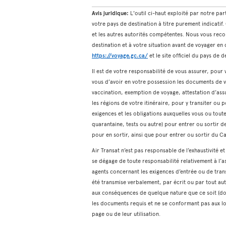
Avis juridique:
L'outil ci-haut exploité par notre pa
votre pays de destination à titre purement indicatif
et les autres autorités compétentes. Nous vous reco
destination et à votre situation avant de voyager e
https://voyage.gc.ca/
et le site officiel du pays de d
Il est de votre responsabilité de vous assurer, pou
vous d’avoir en votre possession les documents de v
vaccination, exemption de voyage, attestation d’assu
les régions de votre itinéraire, pour y transiter ou p
exigences et les obligations auxquelles vous ou tou
quarantaine, tests ou autre) pour entrer ou sortir de
pour en sortir, ainsi que pour entrer ou sortir du C
Air Transat n’est pas responsable de l’exhaustivité e
se dégage de toute responsabilité relativement à l’a
agents concernant les exigences d’entrée ou de trans
été transmise verbalement, par écrit ou par tout au
aux conséquences de quelque nature que ce soit (do
les documents requis et ne se conformant pas aux lo
page ou de leur utilisation.