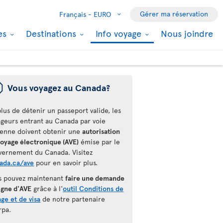
Gérer ma réservation
Français -
EURO
les
Destinations
Info voyage
Nous joindre
ü
Vous voyagez au Canada?
lus de détenir un passeport valide, les
ageurs entrant au Canada par voie
ienne doivent obtenir une
autorisation
voyage électronique (AVE)
émise par le
vernement du Canada. Visitez
ada.ca/ave
pour en savoir plus.
s pouvez maintenant
faire une demande
igne d'AVE
grâce à l'
outil Conditions de
ge et de visa
de notre partenaire
rpa.