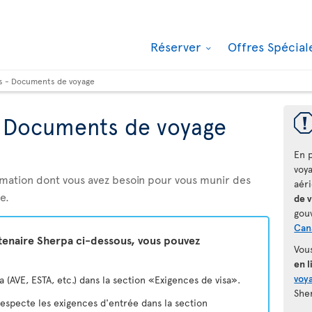
Réserver
Offres Spécia
s - Documents de voyage
- Documents de voyage
En p
voy
rmation dont vous avez besoin pour vous munir des
aér
e.
de 
gou
Can
rtenaire Sherpa ci-dessous, vous pouvez
Vou
en l
voya
(AVE, ESTA, etc.) dans la section «Exigences de visa».
She
 respecte les exigences d'entrée dans la section