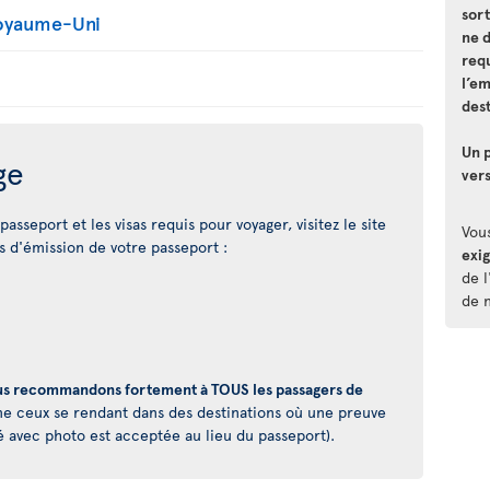
sort
Royaume-Uni
ne 
requ
l’e
dest
Un p
ge
vers
asseport et les visas requis pour voyager, visitez le site
Vou
 d'émission de votre passeport :
exi
de l
de 
s recommandons fortement à TOUS les passagers de
 ceux se rendant dans des destinations où une preuve
é avec photo est acceptée au lieu du passeport).