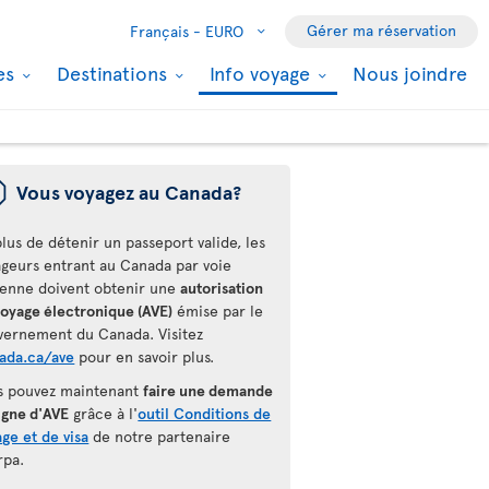
Gérer ma réservation
Français -
EURO
les
Destinations
Info voyage
Nous joindre
ü
Vous voyagez au Canada?
lus de détenir un passeport valide, les
ageurs entrant au Canada par voie
ienne doivent obtenir une
autorisation
voyage électronique (AVE)
émise par le
vernement du Canada. Visitez
ada.ca/ave
pour en savoir plus.
s pouvez maintenant
faire une demande
igne d'AVE
grâce à l'
outil Conditions de
ge et de visa
de notre partenaire
rpa.