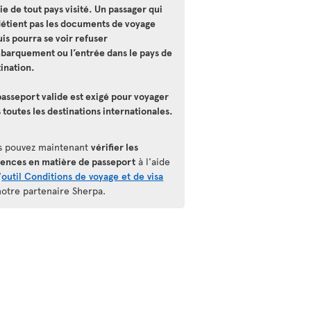
ie de tout pays visité. Un passager qui
détient pas les documents de voyage
is pourra se voir refuser
mbarquement ou l’entrée dans le pays de
ination.
asseport valide est exigé pour voyager
 toutes les destinations internationales.
s pouvez maintenant
vérifier les
gences en matière de passeport
à l'aide
'
outil Conditions de voyage et de visa
notre partenaire Sherpa.