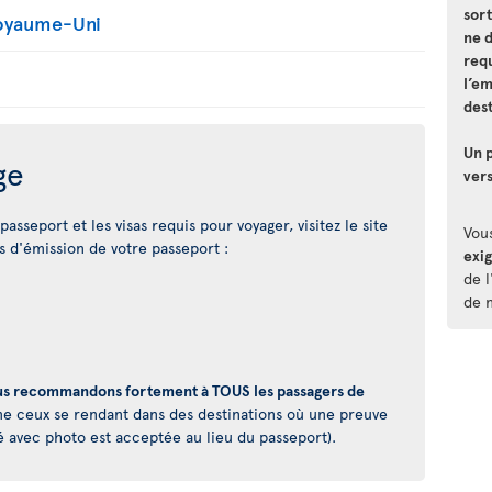
sort
Royaume-Uni
ne 
requ
l’e
dest
Un p
ge
vers
asseport et les visas requis pour voyager, visitez le site
Vou
 d'émission de votre passeport :
exi
de l
de 
s recommandons fortement à TOUS les passagers de
 ceux se rendant dans des destinations où une preuve
é avec photo est acceptée au lieu du passeport).