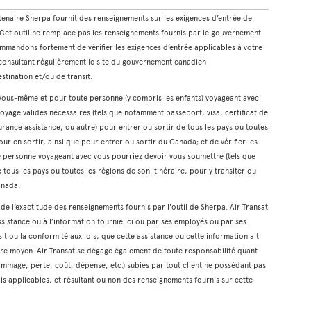
rtenaire Sherpa fournit des renseignements sur les exigences d’entrée de
. Cet outil ne remplace pas les renseignements fournis par le gouvernement
mmandons fortement de vérifier les exigences d’entrée applicables à votre
n consultant régulièrement le site du gouvernement canadien
estination et/ou de transit.
r vous-même et pour toute personne (y compris les enfants) voyageant avec
oyage valides nécessaires (tels que notamment passeport, visa, certificat de
rance assistance, ou autre) pour entrer ou sortir de tous les pays ou toutes
our en sortir, ainsi que pour entrer ou sortir du Canada; et de vérifier les
te personne voyageant avec vous pourriez devoir vous soumettre (tels que
 tous les pays ou toutes les régions de son itinéraire, pour y transiter ou
anada.
t de l’exactitude des renseignements fournis par l'outil de Sherpa. Air Transat
ssistance ou à l’information fournie ici ou par ses employés ou par ses
it ou la conformité aux lois, que cette assistance ou cette information ait
tre moyen. Air Transat se dégage également de toute responsabilité quant
mmage, perte, coût, dépense, etc.) subies par tout client ne possédant pas
is applicables, et résultant ou non des renseignements fournis sur cette