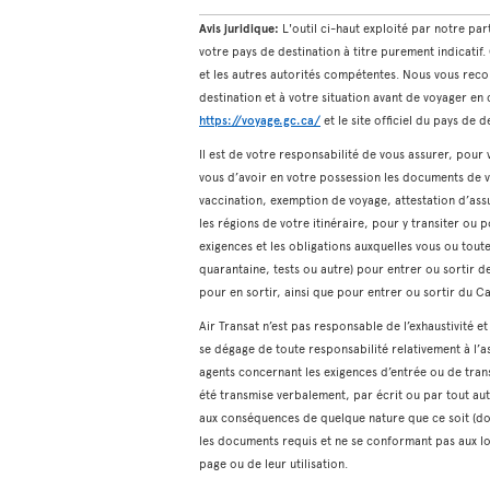
Avis juridique:
L'outil ci-haut exploité par notre pa
votre pays de destination à titre purement indicatif
et les autres autorités compétentes. Nous vous reco
destination et à votre situation avant de voyager e
https://voyage.gc.ca/
et le site officiel du pays de d
Il est de votre responsabilité de vous assurer, pou
vous d’avoir en votre possession les documents de v
vaccination, exemption de voyage, attestation d’assu
les régions de votre itinéraire, pour y transiter ou p
exigences et les obligations auxquelles vous ou tou
quarantaine, tests ou autre) pour entrer ou sortir de
pour en sortir, ainsi que pour entrer ou sortir du C
Air Transat n’est pas responsable de l’exhaustivité e
se dégage de toute responsabilité relativement à l’a
agents concernant les exigences d’entrée ou de trans
été transmise verbalement, par écrit ou par tout au
aux conséquences de quelque nature que ce soit (do
les documents requis et ne se conformant pas aux lo
page ou de leur utilisation.