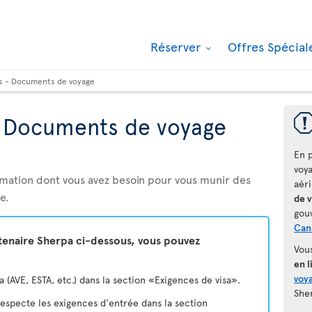
Réserver
Offres Spécia
s - Documents de voyage
- Documents de voyage
En p
voy
rmation dont vous avez besoin pour vous munir des
aér
e.
de 
gou
Can
rtenaire Sherpa ci-dessous, vous pouvez
Vou
en l
voya
(AVE, ESTA, etc.) dans la section «Exigences de visa».
She
 respecte les exigences d'entrée dans la section