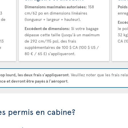
Dimensions maximales autorisées:
158
Poids
23
cm/62 po en dimensions linéaires
enreg
 de
(longueur + largeur + hauteur).
Excéd
Excédent de dimensions:
Si votre bagage
le po
dépasse cette taille (jusqu'à un maximum
32 kg
13
de 292 cm/115 po), des frais
CA (1
e
supplémentaires de 100 $ CA (100 $ US /
80 € / 65 £) s'appliqueront.
rop lourd, les deux frais s'appliqueront
. Veuillez noter que les frais rel
nce et devront être payés à l'aéroport
.
les permis en cabine?