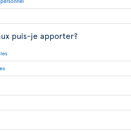
 personnel
aux puis-je apporter?
bles
res