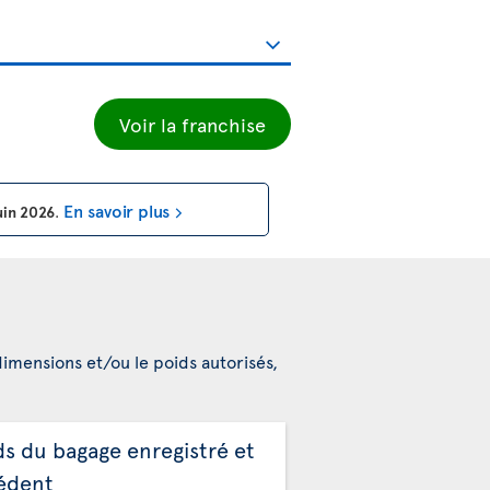
Voir la franchise
En savoir plus
uin 2026
.
dimensions et/ou le poids autorisés,
ds du bagage enregistré et
édent