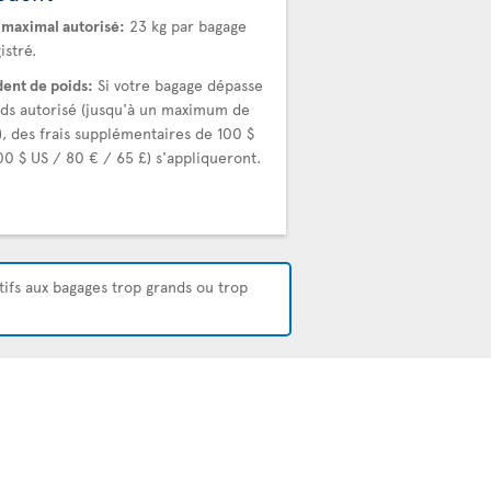
 maximal autorisé:
23 kg par bagage
istré.
ent de poids:
Si votre bagage dépasse
ids autorisé (jusqu'à un maximum de
), des frais supplémentaires de 100 $
00 $ US / 80 € / 65 £) s'appliqueront.
atifs aux bagages trop grands ou trop