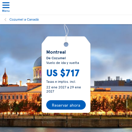
Menu
Cozumel a Canadá
Montreal
De Cozumel
Vuelo de ida y vuelta
US $717
Tasas e imptos. incl.
22 ene 2027
a
29 ene
2027
Reservar ahora