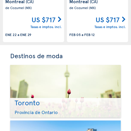
Montreal
Montreal
(CA)
(CA)
de Cozumel
(MX)
de Cozumel
(MX)
US $717
US $717
Tasas e imptos. incl.
Tasas e imptos. incl.
ENE 22
a
ENE 29
FEB 05
a
FEB 12
Destinos de moda
Toronto
Provincia de Ontario