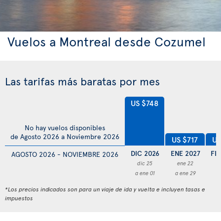
Vuelos a Montreal desde Cozumel
Las tarifas más baratas por mes
US $748
No hay vuelos disponibles
de Agosto 2026 a Noviembre 2026
US
US $717
DIC 2026
ENE 2027
FE
AGOSTO 2026 - NOVIEMBRE 2026
dic 25
ene 22
f
a ene 01
a ene 29
a 
*Los precios indicados son para un viaje de ida y vuelta e incluyen tasas e
impuestos