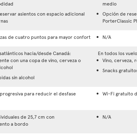
didad
medio
eservar asientos con espacio adicional
Opción de rese
rnas
PorterClassic P
as de cuatro puntos para mayor confort
N/A
nsatlánticos hacia/desde Canadá:
En todos los vuelo
ente con una copa de vino, cerveza o
Vino, cerveza, 
lcohol
Snacks gratuito
idas sin alcohol
progresiva para reducir el desfase
Wi-Fi gratuito 
dividuales de 25,7 cm con
N/A
ento a bordo