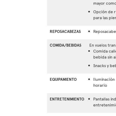
mayor como
Opción de r
para las pie
Reposacabez
REPOSACABEZAS
En vuelos tra
COMIDA/BEBIDAS
Comida cali
bebida sin a
Snacks y beb
Iluminación 
EQUIPAMIENTO
horario
Pantallas in
ENTRETENIMIENTO
entretenimi