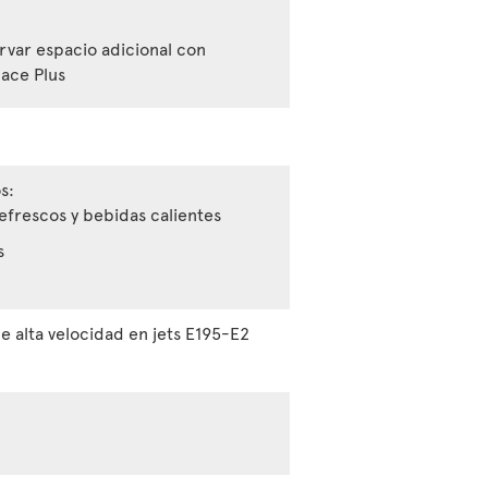
rvar espacio adicional con
lace Plus
s:
refrescos y bebidas calientes
s
de alta velocidad en jets E195-E2