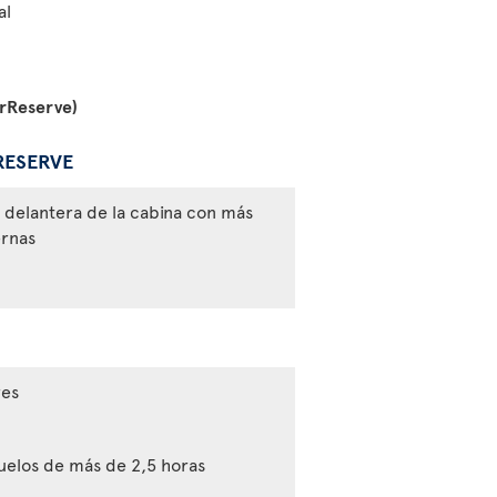
al
erReserve)
RESERVE
e delantera de la cabina con más
ernas
res
uelos de más de 2,5 horas