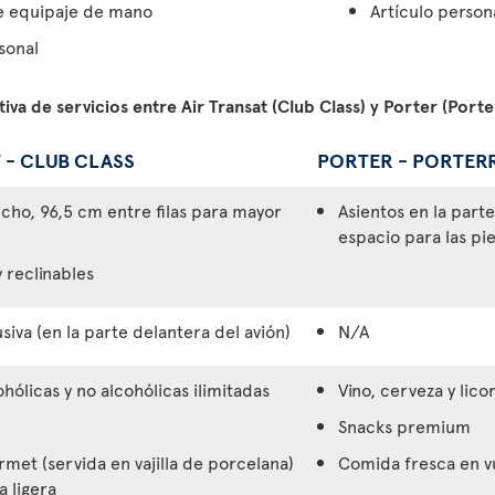
e equipaje de mano
Artículo person
sonal
va de servicios entre Air Transat (Club Class) y Porter (Port
 - CLUB CLASS
PORTER - PORTER
cho, 96,5 cm entre filas para mayor
Asientos en la part
espacio para las pi
 reclinables
siva (en la parte delantera del avión)
N/A
hólicas y no alcohólicas ilimitadas
Vino, cerveza y lico
Snacks premium
met (servida en vajilla de porcelana)
Comida fresca en v
 ligera