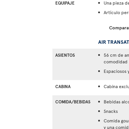
Una pieza d
EQUIPAJE
Artículo per
Comparati
AIR TRANSAT
56 cm de an
ASIENTOS
comodidad
Espaciosos y
Cabina exclu
CABINA
Bebidas alco
COMIDA/BEBIDAS
Snacks
Comida gour
y una comida