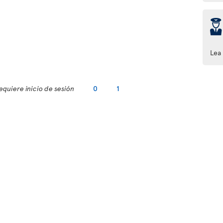
þ
Lea
equiere inicio de sesión
0
1