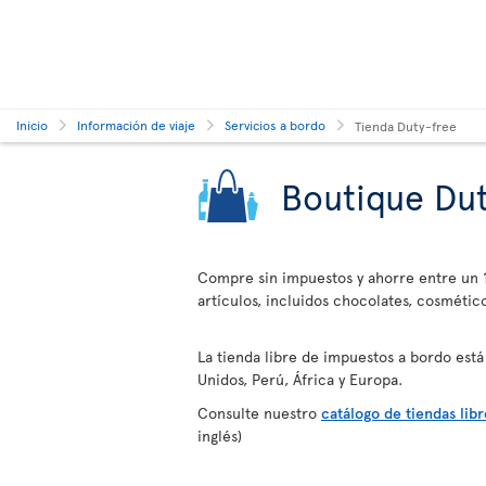
Inicio
Información de viaje
Servicios a bordo
Tienda Duty-free
Boutique Dut
Compre sin impuestos y ahorre entre un 1
artículos, incluidos chocolates, cosmético
La tienda libre de impuestos a bordo está
Unidos, Perú, África y Europa.
Consulte nuestro
catálogo de tiendas lib
inglés)