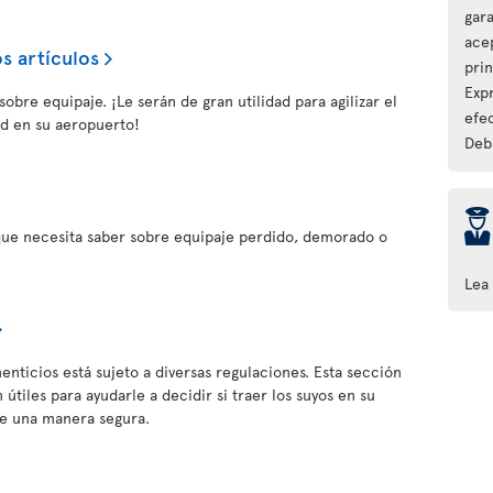
gara
ace
s artículos
pri
Expr
obre equipaje. ¡Le serán de gran utilidad para agilizar el
efec
d en su aeropuerto!
Debi
þ
que necesita saber sobre equipaje perdido, demorado o
Lea
enticios está sujeto a diversas regulaciones. Esta sección
útiles para ayudarle a decidir si traer los suyos en su
de una manera segura.