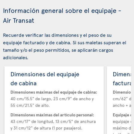
Información general sobre el equipaje -
Air Transat
Recuerde verificar las dimensiones y el peso de su
equipaje facturado y de cabina. Si sus maletas superan el
tamaño y/o el peso permitidos, se aplicarán cargos
adicionales.
Dimensiones del equipaje
Dimensi
de cabina
factura
Dimensiones máximas del equipaje de cabina:
Dimensione
40 cm/15.5" de largo, 23 cm/9" de ancho y
cm/62" de 
55 cm/21.5" de alto.
ancho + alt
Dimensiones máximas del artículo personal:
Equipaje d
43 cm/17" de longitud, 13 cm/5" de anchura
equipaje e
y 31 cm/12" de altura (1 por pasajero).
máximo de 