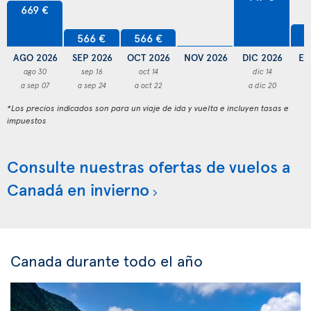
669 €
5
566 €
566 €
AGO 2026
SEP 2026
OCT 2026
NOV 2026
DIC 2026
EN
ago 30
sep 16
oct 14
dic 14
a sep 07
a sep 24
a oct 22
a dic 20
a
*Los precios indicados son para un viaje de ida y vuelta e incluyen tasas e
impuestos
Consulte nuestras ofertas de vuelos a
Canadá en invierno
Canada durante todo el año