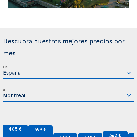
Descubra nuestros mejores precios por
mes
De
a
405 €
399 €
362 €
349 €
349 €
3