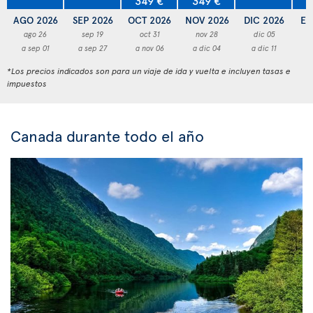
AGO 2026
SEP 2026
OCT 2026
NOV 2026
DIC 2026
EN
ago 26
sep 19
oct 31
nov 28
dic 05
a sep 01
a sep 27
a nov 06
a dic 04
a dic 11
a
*Los precios indicados son para un viaje de ida y vuelta e incluyen tasas e
impuestos
Canada durante todo el año