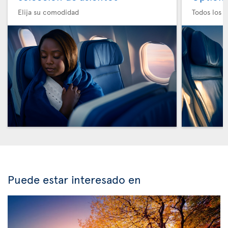
Elija su comodidad
Todos los e
Puede estar interesado en