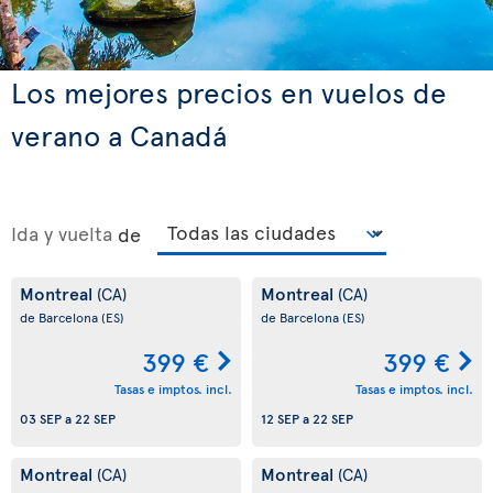
Los mejores precios en vuelos de
verano a Canadá
Ida y vuelta
de
Montreal
Montreal
(CA)
(CA)
de Barcelona
(ES)
de Barcelona
(ES)
399 €
399 €
Tasas e imptos. incl.
Tasas e imptos. incl.
03 SEP
a
22 SEP
12 SEP
a
22 SEP
Montreal
Montreal
(CA)
(CA)