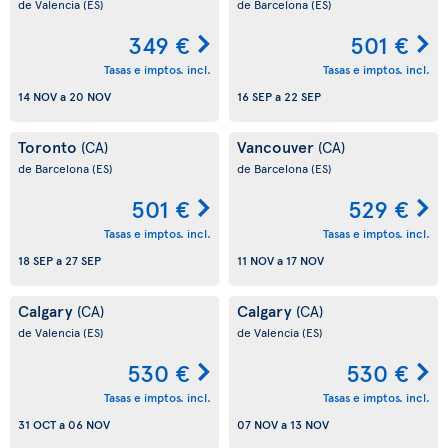
de Valencia
(ES)
de Barcelona
(ES)
349 €
501 €
Tasas e imptos. incl.
Tasas e imptos. incl.
14 NOV
a
20 NOV
16 SEP
a
22 SEP
Toronto
Vancouver
(CA)
(CA)
de Barcelona
(ES)
de Barcelona
(ES)
501 €
529 €
Tasas e imptos. incl.
Tasas e imptos. incl.
18 SEP
a
27 SEP
11 NOV
a
17 NOV
Calgary
Calgary
(CA)
(CA)
de Valencia
(ES)
de Valencia
(ES)
530 €
530 €
Tasas e imptos. incl.
Tasas e imptos. incl.
31 OCT
a
06 NOV
07 NOV
a
13 NOV