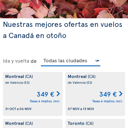
Nuestras mejores ofertas en vuelos
a Canadá en otoño
Ida y vuelta
de
Montreal
Montreal
(CA)
(CA)
de Valencia
(ES)
de Valencia
(ES)
349 €
349 €
Tasas e imptos. incl.
Tasas e imptos. incl.
31 OCT
a
06 NOV
07 NOV
a
13 NOV
Montreal
Toronto
(CA)
(CA)