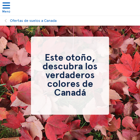
Menú
Ofertas de vuelos a Canada
Este otoño,
descubra los
verdaderos
colores de
Canadá