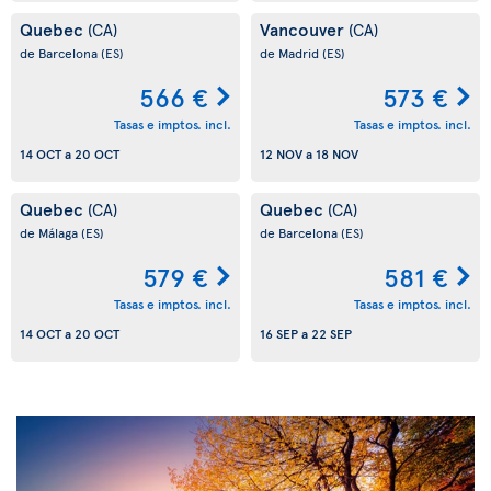
Quebec
Vancouver
(CA)
(CA)
de Barcelona
(ES)
de Madrid
(ES)
566 €
573 €
Tasas e imptos. incl.
Tasas e imptos. incl.
14 OCT
a
20 OCT
12 NOV
a
18 NOV
Quebec
Quebec
(CA)
(CA)
de Málaga
(ES)
de Barcelona
(ES)
579 €
581 €
Tasas e imptos. incl.
Tasas e imptos. incl.
14 OCT
a
20 OCT
16 SEP
a
22 SEP