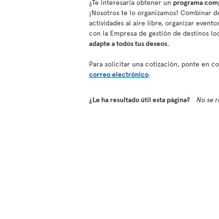
¿Te interesaría obtener un
programa compl
¡Nosotros te lo organizamos! Combinar de
actividades al aire libre, organizar event
con la Empresa de gestión de destinos lo
adapte a todos tus deseos
.
Para solicitar una cotización, ponte en 
correo electrónico
.
¿Le ha resultado útil esta página?
No se r