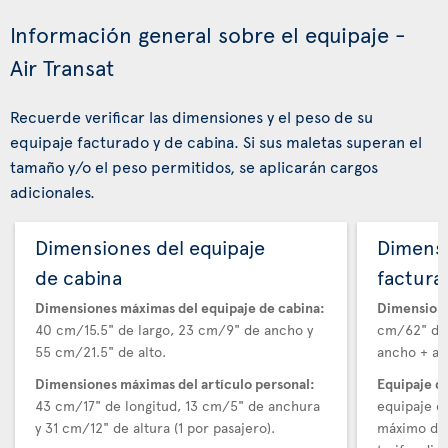
Información general sobre el equipaje -
Air Transat
Recuerde verificar las dimensiones y el peso de su
equipaje facturado y de cabina. Si sus maletas superan el
tamaño y/o el peso permitidos, se aplicarán cargos
adicionales.
Dimensiones del equipaje
Dimensi
de cabina
factura
Dimensiones máximas del equipaje de cabina:
Dimensione
40 cm/15.5" de largo, 23 cm/9" de ancho y
cm/62" de 
55 cm/21.5" de alto.
ancho + alt
Dimensiones máximas del artículo personal:
Equipaje d
43 cm/17" de longitud, 13 cm/5" de anchura
equipaje e
y 31 cm/12" de altura (1 por pasajero).
máximo de 