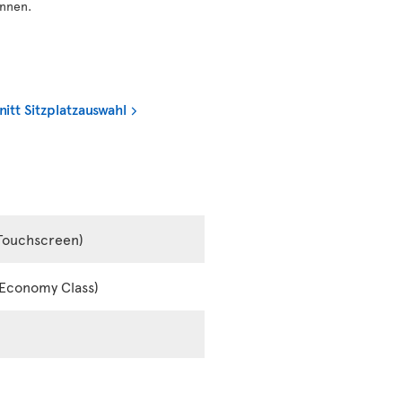
önnen.
tt Sitzplatzauswahl
 Touchscreen)
r Economy Class)