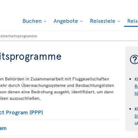
Buchen
Angebote
Reiseziele
Rei
sicherheitsprogramme
eitsprogramme
n Behörden in Zusammenarbeit mit Fluggesellschaften
K
erkehr durch Überwachungssysteme und Beobachtungslisten
R
von denen eine Bedrohung ausgeht, identifiziert, um dann
h
iken auszuschließen.
K
ct Program (PPP)
D
ü
ram