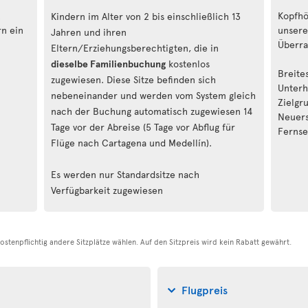
Kopfhö
Kindern im Alter von 2 bis einschließlich 13
rn ein
unsere
Jahren und ihren
Überra
Eltern/Erziehungsberechtigten, die in
dieselbe Familienbuchung
kostenlos
Breite
zugewiesen. Diese Sitze befinden sich
Unterh
nebeneinander und werden vom System gleich
Zielgr
nach der Buchung automatisch zugewiesen 14
Neuers
Tage vor der Abreise (5 Tage vor Abflug für
Fernse
Flüge nach Cartagena und Medellín).
Es werden nur Standardsitze nach
Verfügbarkeit zugewiesen
stenpflichtig andere Sitzplätze wählen. Auf den Sitzpreis wird kein Rabatt gewährt.
Flugpreis