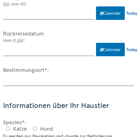
:
(jjjj-mm-tt)
Calendar
Toda
Rückreisedatum
:
(mm.tt.jjjj)
Calendar
Toda
Bestimmungsort*:
Informationen über Ihr Haustier
Spezies*:
Katze
Hund
Es werden nur Hauskatzen und -hunde zur Beförderung