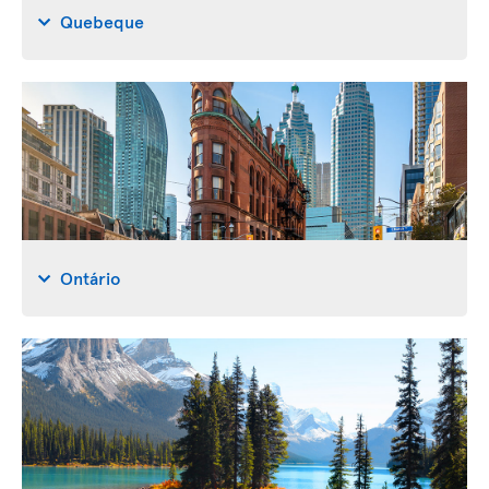
Quebeque
Ontário