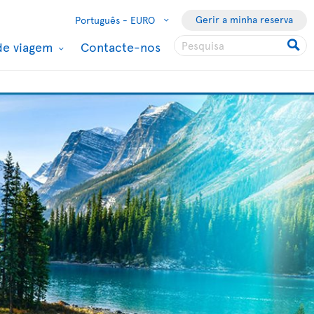
Gerir a minha reserva
Português -
EURO
de viagem
Contacte-nos