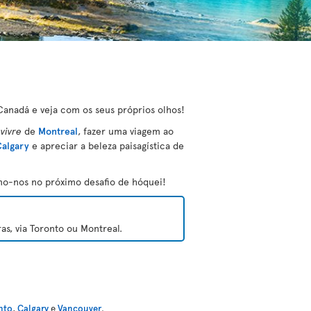
Canadá e veja com os seus próprios olhos!
 vivre
de
Montreal
, fazer uma viagem ao
algary
e apreciar a beleza paisagística de
mo-nos no próximo desafio de hóquei!
s, via Toronto ou Montreal.
nto
,
Calgary
e
Vancouver
.