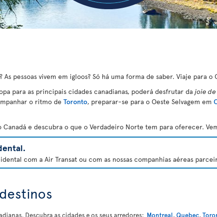
? As pessoas vivem em igloos? Só há uma forma de saber. Viaje para o 
opa para as principais cidades canadianas, poderá desfrutar da
joie de
companhar o ritmo de
Toronto
, preparar-se para o Oeste Selvagem em
C
e o Canadá e descubra o que o Verdadeiro Norte tem para oferecer. Ve
ental.
dental com a Air Transat ou com as nossas companhias aéreas parceira
destinos
nadianas. Descubra as cidades e os seus arredores:
Montreal
,
Quebec
,
Toro