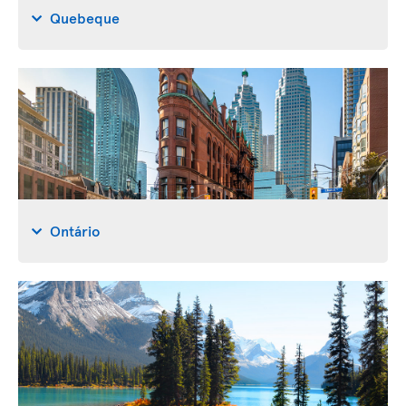
Quebeque
Ontário