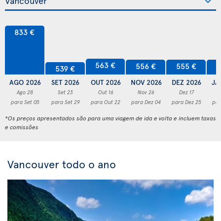
833 €
563 €
556 €
555 €
5
539 €
AGO 2026
SET 2026
OUT 2026
NOV 2026
DEZ 2026
JA
Ago 28
Set 23
Out 16
Nov 26
Dez 17
para Set 05
para Set 29
para Out 22
para Dez 04
para Dez 25
par
*Os preços apresentados são para uma viagem de ida e volta e incluem taxas
e comissões
Vancouver todo o ano