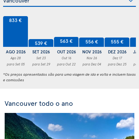
833 €
563 €
556 €
555 €
5
539 €
AGO 2026
SET 2026
OUT 2026
NOV 2026
DEZ 2026
JA
Ago 28
Set 23
Out 16
Nov 26
Dez 17
para Set 05
para Set 29
para Out 22
para Dez 04
para Dez 25
par
*Os preços apresentados são para uma viagem de ida e volta e incluem taxas
e comissões
Vancouver todo o ano