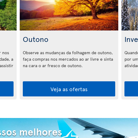
Outono
Inv
r nos
Observe as mudanças da folhagem de outono,
Quando
dade, a
faça compras nos mercados ao ar livre e sinta
por um
ssistir
na cara o ar fresco de outono.
ativid
Veja as ofertas
ssos melhores