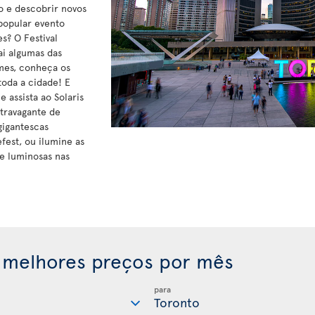
vo e descobrir novos
 popular evento
s? O Festival
ai algumas das
lmes, conheça os
toda a cidade! E
 assista ao Solaris
xtravagante de
gigantescas
efest, ou ilumine as
te luminosas nas
 melhores preços por mês
para