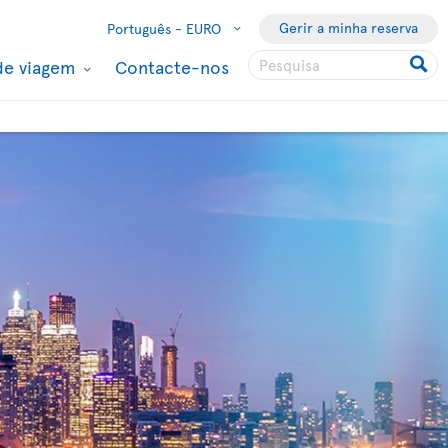
Gerir a minha reserva
Português -
EURO
de viagem
Contacte-nos