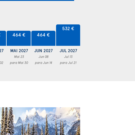
532 €
€
464 €
464 €
27
MAI 2027
JUN 2027
JUL 2027
Mai 23
Jun 08
Jul 13
 02
para Mai 30
para Jun 14
para Jul 21