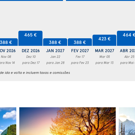
465 €
464 
423 €
388 €
388 €
388 €
OV 2026
DEZ 2026
JAN 2027
FEV 2027
MAR 2027
ABR 20
Nov 08
Dez 10
Jan 22
Fev 17
Mar 05
Abr 25
ara Nov 14
para Dez 17
para Jan 28
para Fev 23
para Mar 13
para Mai
e ida e volta e incluem taxas e comissões