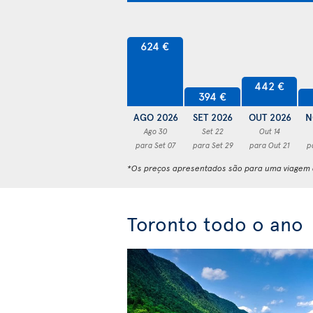
624 €
442 €
394 €
AGO 2026
SET 2026
OUT 2026
N
Ago 30
Set 22
Out 14
para Set 07
para Set 29
para Out 21
p
*Os preços apresentados são para uma viagem d
Toronto todo o ano