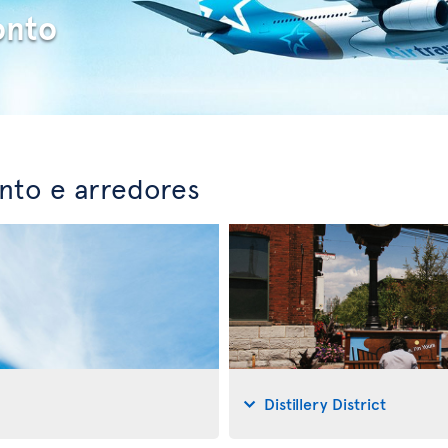
onto
nto e arredores
Distillery District