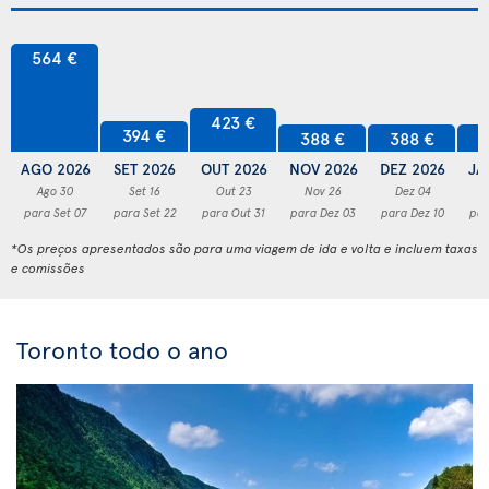
564 €
423 €
394 €
388 €
388 €
3
AGO 2026
SET 2026
OUT 2026
NOV 2026
DEZ 2026
JA
Ago 30
Set 16
Out 23
Nov 26
Dez 04
para Set 07
para Set 22
para Out 31
para Dez 03
para Dez 10
par
*Os preços apresentados são para uma viagem de ida e volta e incluem taxas
e comissões
Toronto todo o ano