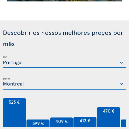
Descobrir os nossos melhores preços por
mês
De
para
523 €
470 €
413 €
409 €
399 €
3