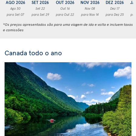
AGO 2026
SET 2026
OUT 2026
NOV 2026
DEZ 2026
JA
Ago 30
Set 22
Out 16
Nov 08
Dez 17
para Set 07
para Set 29
para Out 22
para Nov 14
para Dez 25
par
*Os preços apresentados são para uma viagem de ida e volta e incluem taxas
e comissões
Canada todo o ano