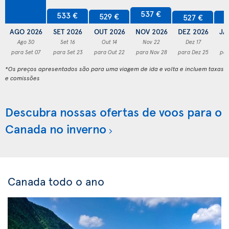
537 €
533 €
529 €
527 €
5
AGO 2026
SET 2026
OUT 2026
NOV 2026
DEZ 2026
JA
Ago 30
Set 16
Out 14
Nov 22
Dez 17
para Set 07
para Set 23
para Out 22
para Nov 28
para Dez 25
par
*Os preços apresentados são para uma viagem de ida e volta e incluem taxas
e comissões
Descubra nossas ofertas de voos para o
Canada no inverno
Canada todo o ano