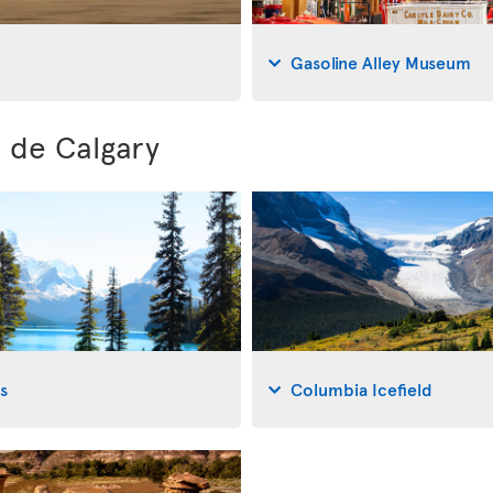
Gasoline Alley Museum
 de Calgary
s
Columbia Icefield