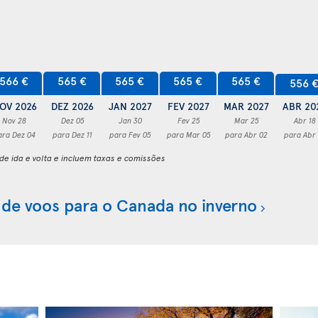
566 €
565 €
565 €
565 €
565 €
556 
OV 2026
DEZ 2026
JAN 2027
FEV 2027
MAR 2027
ABR 20
Nov 28
Dez 05
Jan 30
Fev 25
Mar 25
Abr 18
ara Dez 04
para Dez 11
para Fev 05
para Mar 05
para Abr 02
para Abr
e ida e volta e incluem taxas e comissões
 de voos para o Canada no inverno