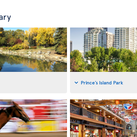
ary
Prince’s Island Park