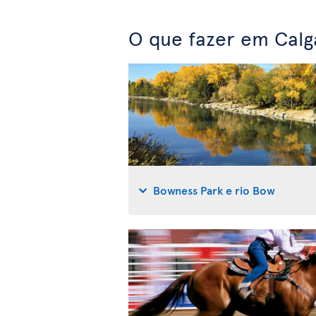
O que fazer em Calg
Bowness Park e rio Bow