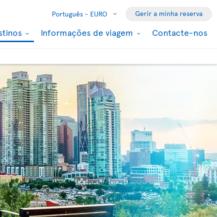
Gerir a minha reserva
Português -
EURO
stinos
Informações de viagem
Contacte-nos