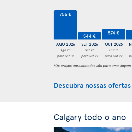
756 €
574 €
544 €
AGO 2026
SET 2026
OUT 2026
N
Ago 28
Set 23
Out 16
para Set 03
para Set 29
para Out 22
p
*Os preços apresentados são para uma viagem d
Descubra nossas ofertas
Calgary todo o ano