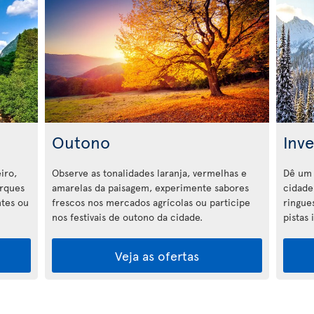
Outono
Inv
iro,
Observe as tonalidades laranja, vermelhas e
Dê um 
arques
amarelas da paisagem, experimente sabores
cidade 
ntes ou
frescos nos mercados agrícolas ou participe
ringue
nos festivais de outono da cidade.
pistas
Veja as ofertas