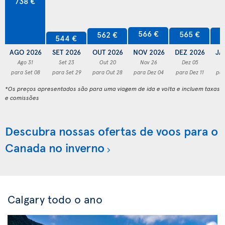
738 €
566 €
565 €
5
562 €
544 €
AGO 2026
SET 2026
OUT 2026
NOV 2026
DEZ 2026
JA
Ago 31
Set 23
Out 20
Nov 26
Dez 05
para Set 08
para Set 29
para Out 28
para Dez 04
para Dez 11
par
*Os preços apresentados são para uma viagem de ida e volta e incluem taxas
e comissões
Descubra nossas ofertas de voos para o
Canada no inverno
Calgary todo o ano