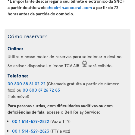
*É importante descarregar o seu bilhete electrónico da SNCF
a partir do sítio web
check-in.accesrail.com
a partir de 72
horas antes da partida do comboio.
Cómo reservar?
Online:
Utilize o nosso motor de reservas para selecionar o destino.
Se estiver disponível, o ícone TGV AIR
será exibido.
Telefone:
00 800 88 81 02 22
(Chamada gratuita a partir de número
fixo) ou
00 800 87 26 72 83
(Telemóvel)
Para pessoas surdas, com dificuldades auditivas ou com
deficiências de fala
, acesse o Bell Relay Service:
00 1 514-529-2822
(Voz a TTY)
00 1 514-529-2823
(TTY a voz)