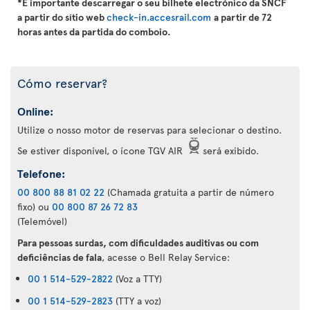
*É importante descarregar o seu bilhete electrónico da SNCF
a partir do sítio web
check-in.accesrail.com
a partir de 72
horas antes da partida do comboio.
Cómo reservar?
Online:
Utilize o nosso motor de reservas para selecionar o destino.
Se estiver disponível, o ícone TGV AIR
será exibido.
Telefone:
00 800 88 81 02 22
(Chamada gratuita a partir de número
fixo) ou
00 800 87 26 72 83
(Telemóvel)
Para pessoas surdas, com dificuldades auditivas ou com
deficiências de fala
, acesse o Bell Relay Service:
00 1 514-529-2822
(Voz a TTY)
00 1 514-529-2823
(TTY a voz)