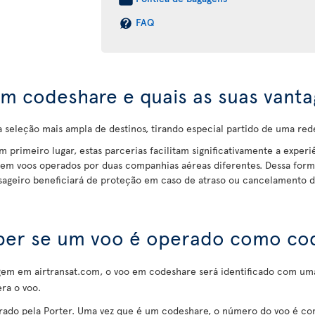
FAQ
m codeshare e quais as suas vanta
eleção mais ampla de destinos, tirando especial partido de uma re
Em primeiro lugar, estas parcerias facilitam significativamente a exper
em voos operados por duas companhias aéreas diferentes. Dessa form
sageiro beneficiará de proteção em caso de atraso ou cancelamento d
er se um voo é operado como co
iagem em airtransat.com, o voo em codeshare será identificado com um
ra o voo.
ado pela Porter. Uma vez que é um codeshare, o número do voo é co