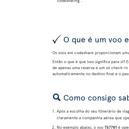
"codesharing".
O que é um voo e
Os voos em codeshare proporcionam uma s
Então o que é que isso significa para si? 
de apenas uma reserva e um só check-in 
automaticamente no destino final e o pas
Como consigo sab
Após a escolha do seu itinerário de v
claramente a companhia aérea que ope
No exemplo abaixo, o voo
TS7781
é oper