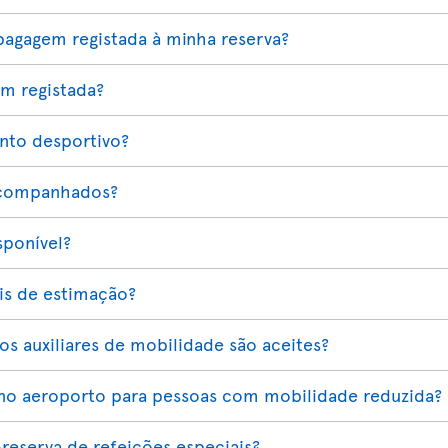
bagagem registada à minha reserva?
em registada?
nto desportivo?
acompanhados?
sponível?
ais de estimação?
os auxiliares de mobilidade são aceites?
a no aeroporto para pessoas com mobilidade reduzida?
-reserva de refeições especiais?