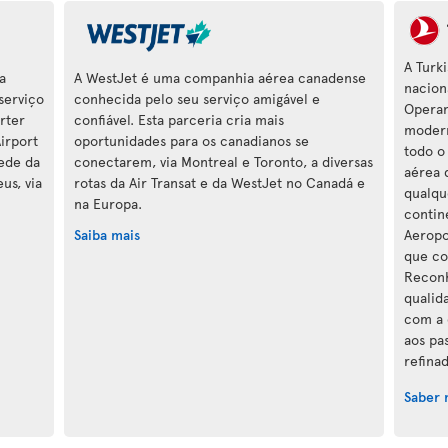
A Turk
a
A WestJet é uma companhia aérea canadense
nacion
serviço
conhecida pelo seu serviço amigável e
Operan
orter
confiável. Esta parceria cria mais
modern
irport
oportunidades para os canadianos se
todo o
rede da
conectarem, via Montreal e Toronto, a diversas
aérea 
us, via
rotas da Air Transat e da WestJet no Canadá e
qualqu
na Europa.
contin
Saiba mais
Aeropo
que co
Reconh
qualid
com a 
aos pa
refina
Saber 