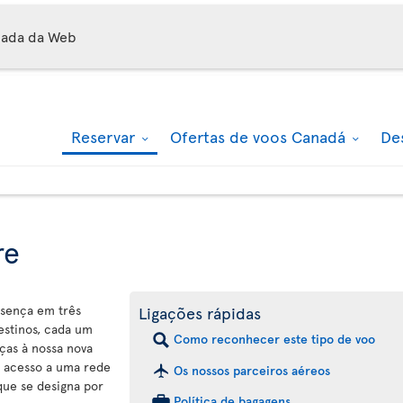
mada da Web
Reservar
Ofertas de voos Canadá
De
re
esença em três
Ligações rápidas
estinos, cada um
Como reconhecer este tipo de voo
ças à nossa nova
 acesso a uma rede
Os nossos parceiros aéreos
que se designa por
Política de bagagens