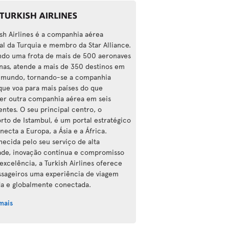
ish Airlines é a companhia aérea
al da Turquia e membro da Star Alliance.
do uma frota de mais de 500 aeronaves
as, atende a mais de 350 destinos em
 mundo, tornando-se a companhia
que voa para mais países do que
er outra companhia aérea em seis
entes. O seu principal centro, o
rto de Istambul, é um portal estratégico
necta a Europa, a Ásia e a África.
ecida pelo seu serviço de alta
ade, inovação contínua e compromisso
excelência, a Turkish Airlines oferece
ssageiros uma experiência de viagem
da e globalmente conectada.
mais