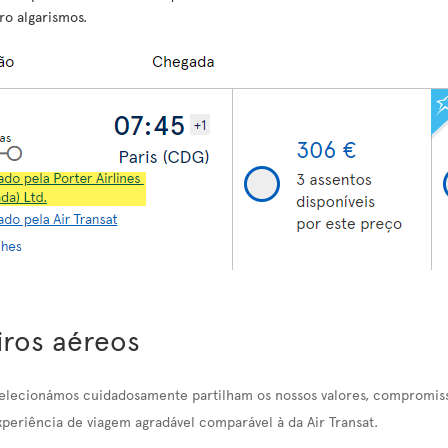
ro algarismos.
iros aéreos
selecionámos cuidadosamente partilham os nossos valores, compromiss
xperiência de viagem agradável comparável à da Air Transat.